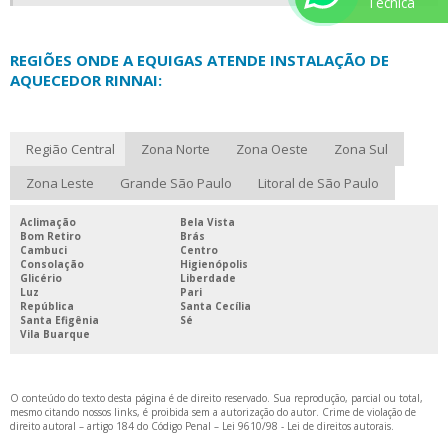
Técnica
REGIÕES ONDE A EQUIGAS ATENDE INSTALAÇÃO DE
AQUECEDOR RINNAI:
Região Central
Zona Norte
Zona Oeste
Zona Sul
Zona Leste
Grande São Paulo
Litoral de São Paulo
Aclimação
Bela Vista
Bom Retiro
Brás
Cambuci
Centro
Consolação
Higienópolis
Glicério
Liberdade
Luz
Pari
República
Santa Cecília
Santa Efigênia
Sé
Vila Buarque
O conteúdo do texto desta página é de direito reservado. Sua reprodução, parcial ou total,
mesmo citando nossos links, é proibida sem a autorização do autor. Crime de violação de
direito autoral – artigo 184 do Código Penal –
Lei 9610/98 - Lei de direitos autorais
.