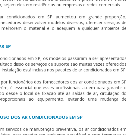
ão, sejam eles em residências ou empresas e redes comerciais.
ar condicionados em SP
aumentou em grande proporção,
rnecedores desenvolver modelos diversos, oferecer serviços de
e melhorem o material e o adequem a qualquer ambiente de
AR SP
condicionados em SP
, os modelos passaram a ser apresentados
ltado disso os serviços de suporte são muitas vezes oferecidos
 instalação está inclusa nos pacotes de
ar condicionados em SP
.
o por funcionários dos fornecedores dos
ar condicionados em SP
rém, é essencial que esses profissionais atuem para garantir o
 desde o local de fixação até as saídas de ar, circulação do
roporcionais ao equipamento, evitando uma mudança de
 USO DOS AR CONDICIONADOS EM SP
m serviços de manutenção preventiva, os
ar condicionados em
ários, para manter um ambiente agradável e com temperatura