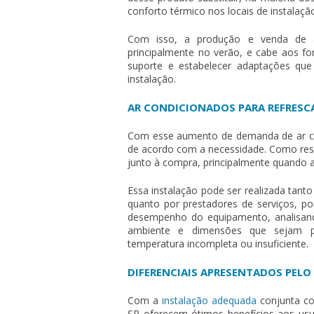
conforto térmico nos locais de instalaç
Com isso, a produção e venda de
principalmente no verão, e cabe aos fo
suporte e estabelecer adaptações qu
instalação.
AR CONDICIONADOS PARA REFRESC
Com esse aumento de demanda de
ar 
de acordo com a necessidade. Como resu
junto à compra, principalmente quando a
Essa instalação pode ser realizada tant
quanto por prestadores de serviços, po
desempenho do equipamento, analisando
ambiente e dimensões que sejam p
temperatura incompleta ou insuficiente.
DIFERENCIAIS APRESENTADOS PELO
Com a
instalação adequada
conjunta co
SP
oferecem ótimos benefícios aos usu