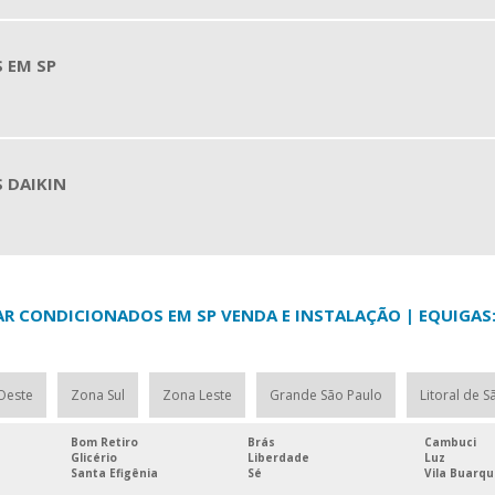
 EM SP
 DAIKIN
AR CONDICIONADOS EM SP VENDA E INSTALAÇÃO | EQUIGAS
Oeste
Zona Sul
Zona Leste
Grande São Paulo
Litoral de S
Bom Retiro
Brás
Cambuci
Glicério
Liberdade
Luz
Santa Efigênia
Sé
Vila Buarq