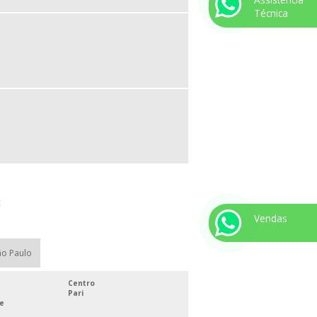
Técnica
:
Vendas
ão Paulo
Centro
Pari
ue