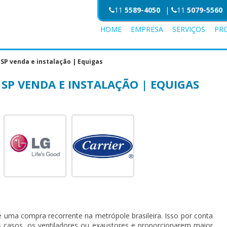
11
5589-4050
|
11
5079-5560
HOME
EMPRESA
SERVIÇOS
PR
SP venda e instalação | Equigas
SP VENDA E INSTALAÇÃO | EQUIGAS
 uma compra recorrente na metrópole brasileira. Isso por conta
os casos, os ventiladores ou exaustores e proporcionarem maior