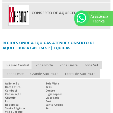
CONSERTO DE AQUECEDORES DE ÁGUA
Assistência
Técnica
REGIÕES ONDE A EQUIGAS ATENDE CONSERTO DE
AQUECEDOR A GÁS EM SP | EQUIGAS:
Região Central
Zona Norte
Zona Oeste
Zona Sul
Zona Leste
Grande São Paulo
Litoral de São Paulo
Aclimação
Bela Vista
Bom Retiro
Brás
Cambuci
Centro
Consolação
Higienópolis
Glicério
Liberdade
Luz
Pari
República
Santa Cecília
Santa Efigênia
Sé
Vila Buarque