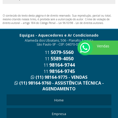
O conteúdo do texto desta página é de direito reservado. Sua reprodução, parcial ou total,
mesmo citando nossos links, é proibida sem a autorização do autor. Crime de violação de
direito autoral – artigo 184 do Código Penal –
Lei 9610/98 - Lei de direitos autorais
.
Equigas - Aquecedores e Ar Condicionado
Alameda dos Ubiatans, 506 - Planalto Paulista
São Paulo-SP - CEP: 04070-030
Vendas
5079-5560
11
5589-4050
11
98164-9744
11
98164-9745
11
(11) 98164-9775 - VENDAS
(11) 98164-9760 - ASSISTÊNCIA TÉCNICA -
AGENDAMENTO
Home
Empresa