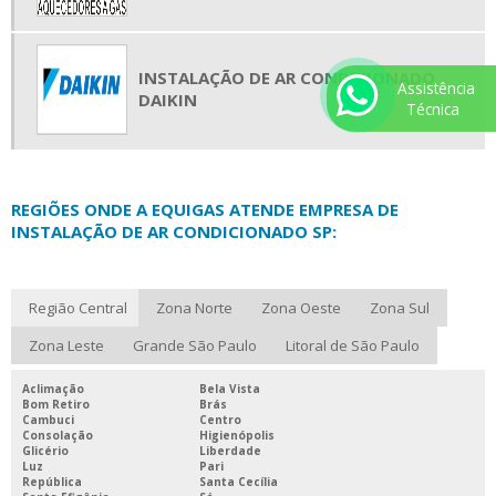
INSTALAÇÃO DE AR CONDICIONADO
Assistência
DAIKIN
Técnica
REGIÕES ONDE A EQUIGAS ATENDE EMPRESA DE
INSTALAÇÃO DE AR CONDICIONADO SP:
Região Central
Zona Norte
Zona Oeste
Zona Sul
Zona Leste
Grande São Paulo
Litoral de São Paulo
Aclimação
Bela Vista
Bom Retiro
Brás
Cambuci
Centro
Consolação
Higienópolis
Glicério
Liberdade
Luz
Pari
República
Santa Cecília