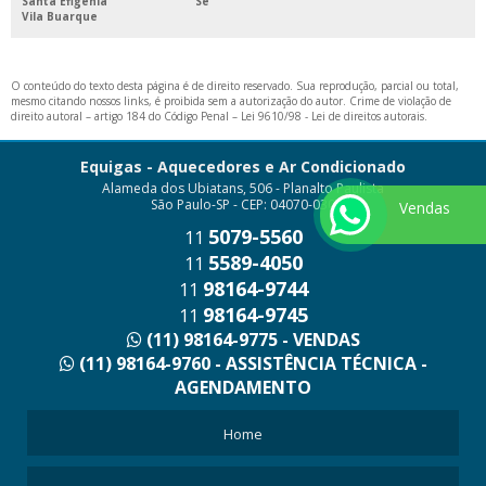
Santa Efigênia
Sé
Vila Buarque
O conteúdo do texto desta página é de direito reservado. Sua reprodução, parcial ou total,
mesmo citando nossos links, é proibida sem a autorização do autor. Crime de violação de
direito autoral – artigo 184 do Código Penal –
Lei 9610/98 - Lei de direitos autorais
.
Equigas - Aquecedores e Ar Condicionado
Alameda dos Ubiatans, 506 - Planalto Paulista
São Paulo-SP - CEP: 04070-030
Vendas
5079-5560
11
5589-4050
11
98164-9744
11
98164-9745
11
(11) 98164-9775 - VENDAS
(11) 98164-9760 - ASSISTÊNCIA TÉCNICA -
AGENDAMENTO
Home