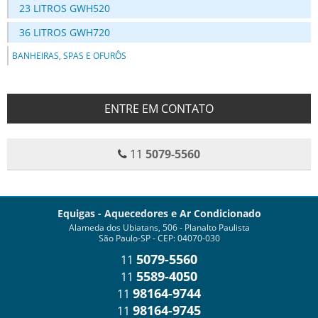
23 LITROS GWH520
36 LITROS GWH720
BANHEIRAS, SPAS E OFURÔS
ENTRE EM CONTATO
11
5079-5560
Equigas - Aquecedores e Ar Condicionado
Alameda dos Ubiatans, 506 - Planalto Paulista
São Paulo-SP - CEP: 04070-030
5079-5560
11
5589-4050
11
98164-9744
11
98164-9745
11