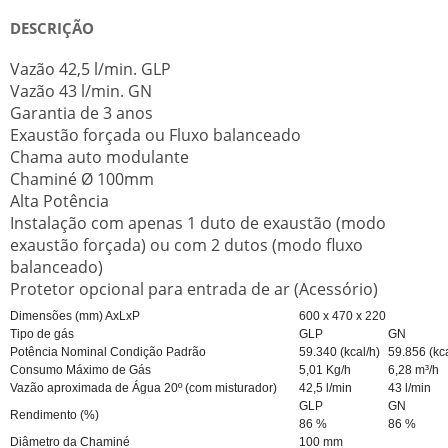
DESCRIÇÃO
Vazão 42,5 l/min. GLP
Vazão 43 l/min. GN
Garantia de 3 anos
Exaustão forçada ou Fluxo balanceado
Chama auto modulante
Chaminé Ø 100mm
Alta Potência
Instalação com apenas 1 duto de exaustão (modo
exaustão forçada) ou com 2 dutos (modo fluxo
balanceado)
Protetor opcional para entrada de ar (Acessório)
Dimensões (mm) AxLxP
600 x 470 x 220
Tipo de gás
GLP
GN
Potência Nominal Condição Padrão
59.340 (kcal/h)
59.856 (kca
Consumo Máximo de Gás
5,01 Kg/h
6,28 m³/h
Vazão aproximada de Água 20º (com misturador)
42,5 l/min
43 l/min
GLP
GN
Rendimento (%)
86 %
86 %
Diâmetro da Chaminé
100 mm