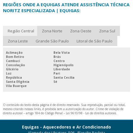
REGIÕES ONDE A EQUIGAS ATENDE ASSISTÊNCIA TÉCNICA
NORITZ ESPECIALIZADA | EQUIGAS:
Região Central
Zona Norte
Zona Oeste
Zona Sul
Zona Leste
Grande São Paulo
Litoral de São Paulo
Aclimação
Bela Vista
Bom Retiro
Brás
Cambuci
Centro
Consolação
Higienópolis
Glicério
Liberdade
Luz
Pari
República
Santa Cecília
Santa Efigênia
Sé
Vila Buarque
O conteúdo do texto desta página é de direito reservado. Sua reprodução, parcial ou total,
mesmo citando nossos links, é proibida sem a autorização do autor. Crime de violação de
direito autoral – artigo 184 do Código Penal –
Lei 9610/98 - Lei de direitos autorais
.
Equigas - Aquecedores e Ar Condicionado
Alameda dos Ubiatans, 506 - Planalto Paulista