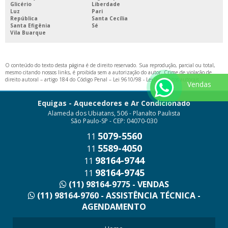
Glicério
Liberdade
Luz
Pari
República
Santa Cecília
Santa Efigênia
Sé
Vila Buarque
O conteúdo do texto desta página é de direito reservado. Sua reprodução, parcial ou total,
mesmo citando nossos links, é proibida sem a autorização do autor. Crime de violação de
direito autoral – artigo 184 do Código Penal –
Lei 9610/98 - Lei de direitos autorais
.
Vendas
Equigas - Aquecedores e Ar Condicionado
Alameda dos Ubiatans, 506 - Planalto Paulista
São Paulo-SP - CEP: 04070-030
5079-5560
11
5589-4050
11
98164-9744
11
98164-9745
11
(11) 98164-9775 - VENDAS
(11) 98164-9760 - ASSISTÊNCIA TÉCNICA -
AGENDAMENTO