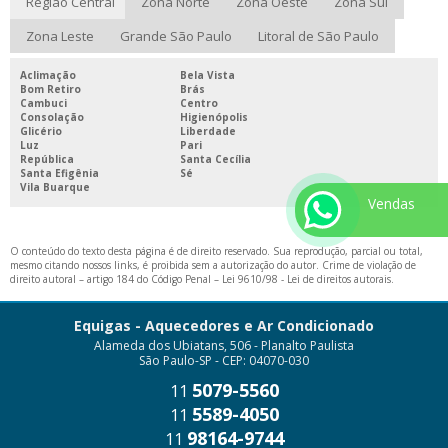
Região Central
Zona Norte
Zona Oeste
Zona Sul
Zona Leste
Grande São Paulo
Litoral de São Paulo
Aclimação
Bela Vista
Bom Retiro
Brás
Cambuci
Centro
Consolação
Higienópolis
Glicério
Liberdade
Luz
Pari
República
Santa Cecília
Santa Efigênia
Sé
Vila Buarque
Vendas
O conteúdo do texto desta página é de direito reservado. Sua reprodução, parcial ou total,
mesmo citando nossos links, é proibida sem a autorização do autor. Crime de violação de
direito autoral – artigo 184 do Código Penal –
Lei 9610/98 - Lei de direitos autorais
.
Equigas - Aquecedores e Ar Condicionado
Alameda dos Ubiatans, 506 - Planalto Paulista
São Paulo-SP - CEP: 04070-030
5079-5560
11
5589-4050
11
98164-9744
11