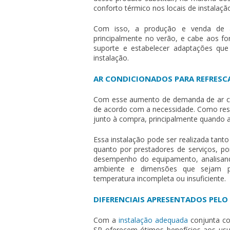
conforto térmico nos locais de instalaç
Com isso, a produção e venda de
principalmente no verão, e cabe aos fo
suporte e estabelecer adaptações qu
instalação.
AR CONDICIONADOS PARA REFRESC
Com esse aumento de demanda de
ar 
de acordo com a necessidade. Como resu
junto à compra, principalmente quando a
Essa instalação pode ser realizada tant
quanto por prestadores de serviços, po
desempenho do equipamento, analisando
ambiente e dimensões que sejam p
temperatura incompleta ou insuficiente.
DIFERENCIAIS APRESENTADOS PELO
Com a
instalação adequada
conjunta co
SP
oferecem ótimos benefícios aos usu