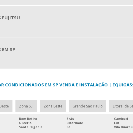
 FUJITSU
 EM SP
AR CONDICIONADOS EM SP VENDA E INSTALAÇÃO | EQUIGAS
Oeste
Zona Sul
Zona Leste
Grande São Paulo
Litoral de S
Bom Retiro
Brás
Cambuci
Glicério
Liberdade
Luz
Santa Efigênia
Sé
Vila Buarq