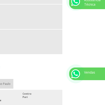
Técnica
:
Vendas
ão Paulo
Centro
Pari
ue