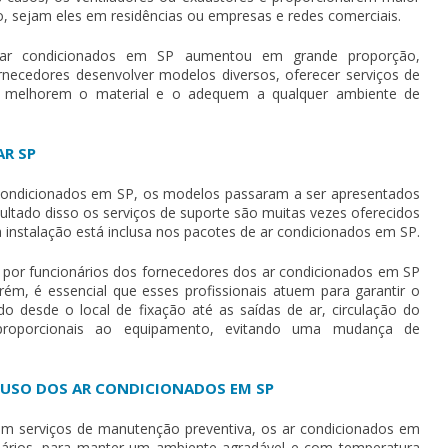
ão, sejam eles em residências ou empresas e redes comerciais.
ar condicionados em SP
aumentou em grande proporção,
rnecedores desenvolver modelos diversos, oferecer serviços de
e melhorem o material e o adequem a qualquer ambiente de
AR SP
condicionados em SP
, os modelos passaram a ser apresentados
ltado disso os serviços de suporte são muitas vezes oferecidos
 instalação está inclusa nos pacotes de
ar condicionados em SP
.
o por funcionários dos fornecedores dos
ar condicionados em SP
rém, é essencial que esses profissionais atuem para garantir o
 desde o local de fixação até as saídas de ar, circulação do
roporcionais ao equipamento, evitando uma mudança de
 USO DOS AR CONDICIONADOS EM SP
m serviços de manutenção preventiva, os
ar condicionados em
ários, para manter um ambiente agradável e com temperatura