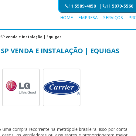
11
5589-4050
|
11
5079-5560
HOME
EMPRESA
SERVIÇOS
PR
SP venda e instalação | Equigas
SP VENDA E INSTALAÇÃO | EQUIGAS
 uma compra recorrente na metrópole brasileira. Isso por conta
os casos, os ventiladores ou exaustores e proporcionarem maior